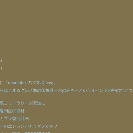
)
0)
1)
「onomatuパワ♡スポ navi」
らはじまるグルメ海の印象派ーおのみちーというイベントの中のひとつ
際ヨットラリーが尾道に
週刊誌の取材
カブラ復活計画
ーのエンジンがもうダメかも？