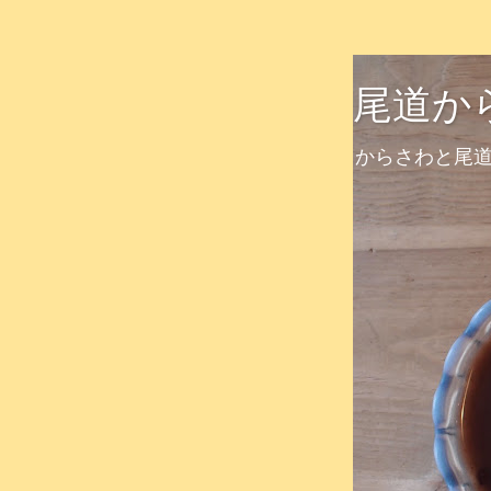
尾道か
からさわと尾