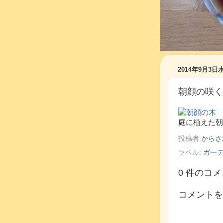
2014年9月3日
朝顔の咲く
庭に植えた朝
投稿者
からさ
ラベル:
ガー
0 件のコメ
コメントを