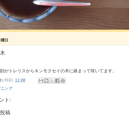
水曜日
木
顔がトレリスからキンモクセイの木に絡まって咲いてます。
わ
時刻:
11:08
デニング
ント:
投稿