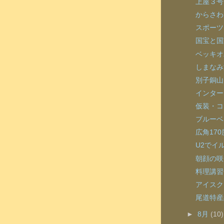
上屋３号で
からさわ
スポーツ
国宝と国宝
ベッキオ
しまなみ
別子銅山
インター
仮装・コ
ブルーベ
広角17
U2でイ
朝顔の咲
料理講習
アイスク
尾道特産
►
8月
(10)