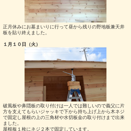
正月休みにお墓まいりに行って昼から残りの野地板兼天井
板を貼り終えました。
１月１０日（火）
破風板や鼻隠板の取り付けは一人では難しいので義父に片
方を支えてもらいジャッキで下から持ち上げ上から木ネジ
で固定し屋根の上の三角材や水切板金の取り付けまで出来
ました。
屋根板１枚にネジ２本で固定しています。