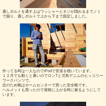
通しボルトを通す上はワッシャーとネジが隠れるまでノミ
で掘り、通しボルトで上から下まで固定しました。
作ってる時は一人なのでiPodで音楽を聴いています。
１２月でも動くと暑いのでロンTと児島デニムのヒッコリー
ワークパンツで。
念のため靴はホームセンターで買った安全靴です。
ヘルメットも買ったので屋根に上がる時に被るようにして
います。