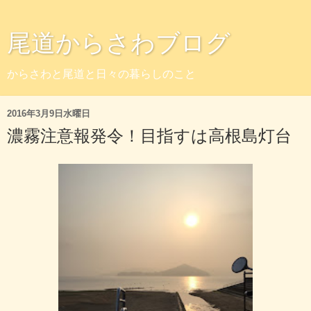
尾道からさわブログ
からさわと尾道と日々の暮らしのこと
2016年3月9日水曜日
濃霧注意報発令！目指すは高根島灯台