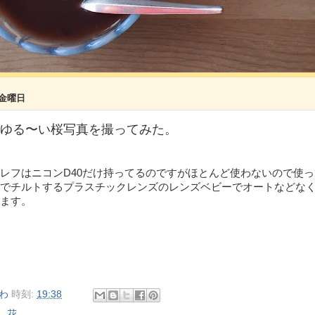
日金曜日
ゆる〜い桜写真を撮ってみた。
レフはニコンD40だけ持ってるのですがほとんど使わないので使
でチルトするプラスチックレンズのレンズベビーでオートなどな
ます。
わ
時刻:
19:38
ト
,
花