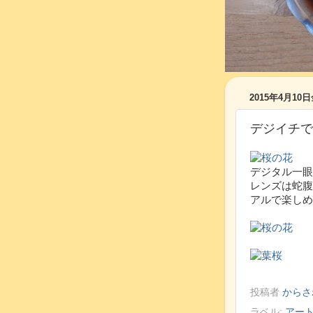
2015年4月10
デジイチで
デジタル一眼
レンズは蛇腹
アルで楽しめ
投稿者
からさ
ラベル:
アー