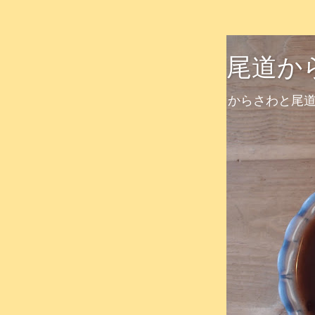
尾道か
からさわと尾