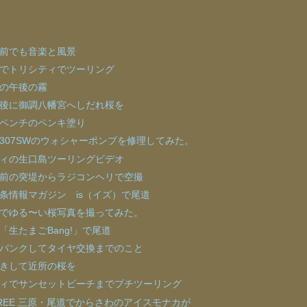
前でも音楽と風景
でトリシティでツーリング
の午後の霧
後に御調八幡宮へしだれ桜を
ベンチのペンキ塗り
307SWのウォシャーポンプを修理してみた。
ィの生口島ツーリングビデオ
前の突堤からラジコンヘリで空撮
条情報マガジン is（イズ）で尾道
でゆる〜い桜写真を撮ってみた。
「生たまごBang!」で尾道
パンクしてタイヤ交換までのこと
きして近所の桜を
ィでサンセットビーチまでプチツーリング
REE 三原・尾道でからさわのアイスモナカが