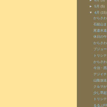
►
6月
(5)
►
5月
(5)
▼
4月
(15)
からさわ
石鎚山ま
尾道水道
休日の午
からさわ
プジョー
トリシテ
からさわ
今治・西
デジイチ
山陰放送
クルマが
少し早起
トリシテ
るるぶF